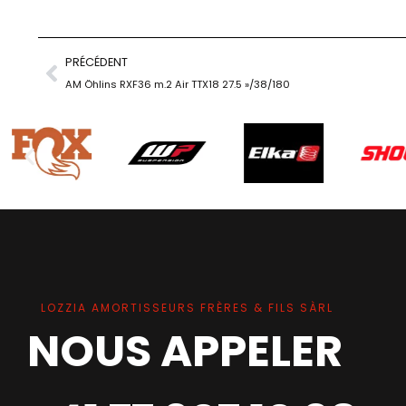
PRÉCÉDENT
AM Öhlins RXF36 m.2 Air TTX18 27.5 »/38/180
LOZZIA AMORTISSEURS FRÈRES & FILS SÀRL
NOUS APPELER