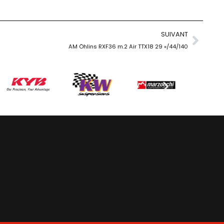
SUIVANT
AM Öhlins RXF36 m.2 Air TTX18 29 »/44/140