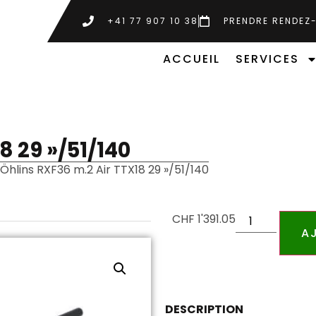
+41 77 907 10 38
PRENDRE RENDEZ
ACCUEIL
SERVICES
 29 »/51/140
Öhlins RXF36 m.2 Air TTX18 29 »/51/140
CHF
1'391.05
A
DESCRIPTION