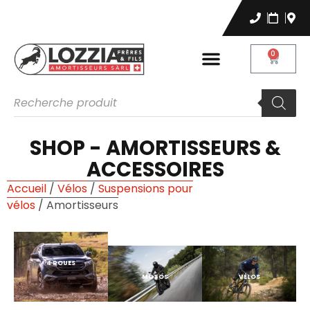
0
SHOP - AMORTISSEURS &
ACCESSOIRES
Accueil
/
Vélos
/
Suspensions pour
vélos
/ Amortisseurs
4 ROUES
MOTOS
VÉLOS