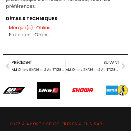
préférences.
DÉTAILS TECHNIQUES
Marque(s) : Ohlins
Fabricant : Ohlins
PRÉCÉDENT
SUIVANT
AM Öhlins RXF36 m.2 Air TTX18 29 »/44/140
AM Öhlins RXF36 m.2 Air TTX18 29 »/44/150
LOZZIA AMORTISSEURS FRÈRES & FILS SÀRL