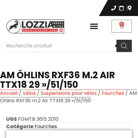
0
AM ÖHLINS RXF36 M.2 AIR
TTX18 29 »/51/150
Accueil
/
Vélos
/
Suspensions pour vélos
/
Fourches
/ AM
Öhlins RXF36 m.2 Air TTX18 29 »/51/150
UGS
FGMTB 3615 2010
Catégorie
Fourches