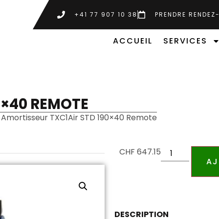
+41 77 907 10 38
PRENDRE RENDEZ
ACCUEIL
SERVICES
0×40 REMOTE
 Amortisseur TXC1Air STD 190×40 Remote
CHF
647.15
AJ
DESCRIPTION