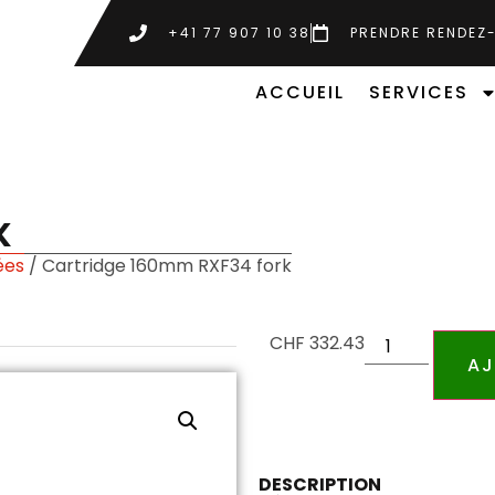
+41 77 907 10 38
PRENDRE RENDEZ
ACCUEIL
SERVICES
K
ées
/ Cartridge 160mm RXF34 fork
CHF
332.43
AJ
DESCRIPTION