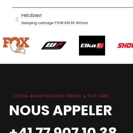
PRÉCÉDENT
Damping cartridge TTX18 RXF36 180mm
LOZZIA AMORTISSEURS FRÈRES & FILS SÀRL
NOUS APPELER