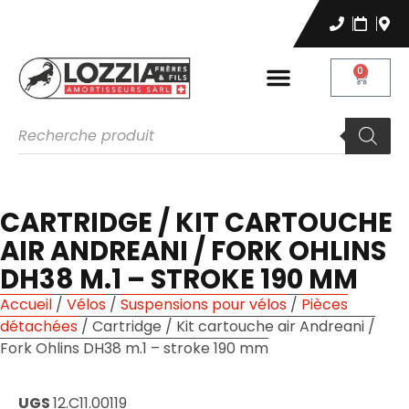
0
CARTRIDGE / KIT CARTOUCHE
AIR ANDREANI / FORK OHLINS
DH38 M.1 – STROKE 190 MM
Accueil
/
Vélos
/
Suspensions pour vélos
/
Pièces
détachées
/ Cartridge / Kit cartouche air Andreani /
Fork Ohlins DH38 m.1 – stroke 190 mm
UGS
12.C11.00119