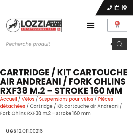
0
CARTRIDGE / KIT CARTOUCHE
AIR ANDREANI / FORK OHLINS
RXF38 M.2 – STROKE 160 MM
Accueil
/
Vélos
/
Suspensions pour vélos
/
Pièces
détachées
/ Cartridge / Kit cartouche air Andreani /
Fork Ohlins RXF38 m.2 – stroke 160 mm
UGS
12.C11.00216