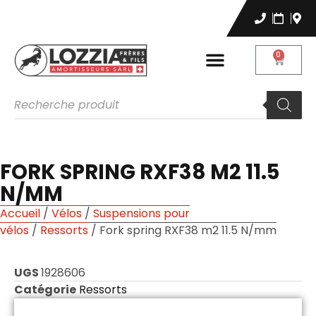
0
FORK SPRING RXF38 M2 11.5
N/MM
Accueil
/
Vélos
/
Suspensions pour
vélos
/
Ressorts
/ Fork spring RXF38 m2 11.5 N/mm
UGS
1928606
Catégorie
Ressorts