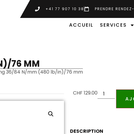
+41 77 907 10 38
PRENDRE RENDEZ
ACCUEIL
SERVICES
IN)/76 MM
ing 36/84 N/mm (480 lb/in)/76 mm
CHF
129.00
AJ
DESCRIPTION