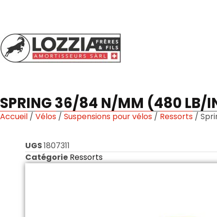
SPRING 36/84 N/MM (480 LB/
Accueil
/
Vélos
/
Suspensions pour vélos
/
Ressorts
/ Spr
UGS
1807311
Catégorie
Ressorts