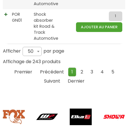
Automotive
POR
Shock
GN01
absorber
kit Road &
AJOUTER AU PANIER
Track
Automotive
Afficher
par page
50
Affichage de 243 produits
Premier
Précédent
1
2
3
4
5
Suivant
Dernier