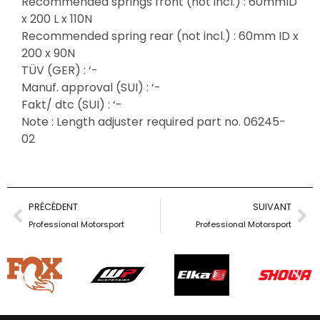
Recommended springs front (not incl.) : 60mmID
x 200 L x 110N
Recommended spring rear (not incl.) : 60mm ID x
200 x 90N
TÜV (GER) : ‘-
Manuf. approval (SUI) : ‘-
Fakt/ dtc (SUI) : ‘-
Note : Length adjuster required part no. 06245-
02
PRÉCÉDENT
SUIVANT
Professional Motorsport
Professional Motorsport