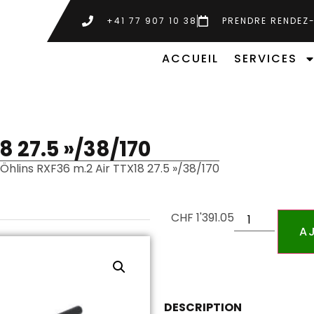
+41 77 907 10 38
PRENDRE RENDEZ
ACCUEIL
SERVICES
 27.5 »/38/170
Öhlins RXF36 m.2 Air TTX18 27.5 »/38/170
CHF
1'391.05
A
DESCRIPTION