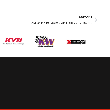
SUIVANT
AM Öhlins RXF36 m.2 Air TTX18 27.5 »/46/180