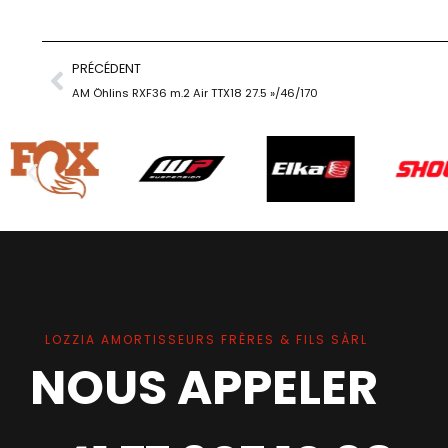
PRÉCÉDENT
AM Öhlins RXF36 m.2 Air TTX18 27.5 »/46/170
LOZZIA AMORTISSEURS FRÈRES & FILS SÀRL
NOUS APPELER