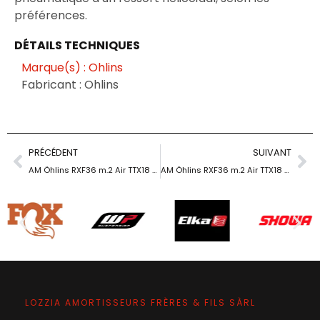
préférences.
DÉTAILS TECHNIQUES
Marque(s) : Ohlins
Fabricant : Ohlins
PRÉCÉDENT
SUIVANT
AM Öhlins RXF36 m.2 Air TTX18 27.5 »/38/170
AM Öhlins RXF36 m.2 Air TTX18 27.5 »/38/180
LOZZIA AMORTISSEURS FRÈRES & FILS SÀRL