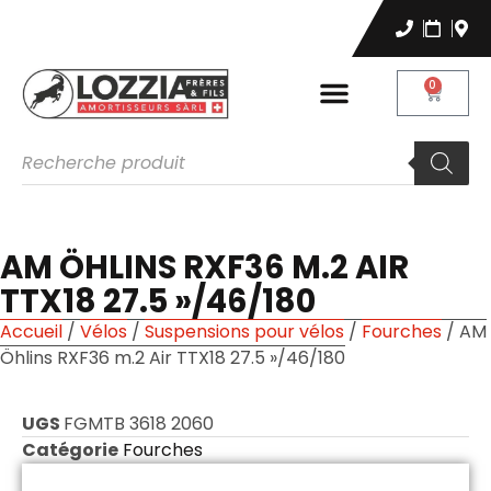
0
AM ÖHLINS RXF36 M.2 AIR
TTX18 27.5 »/46/180
Accueil
/
Vélos
/
Suspensions pour vélos
/
Fourches
/ AM
Öhlins RXF36 m.2 Air TTX18 27.5 »/46/180
UGS
FGMTB 3618 2060
Catégorie
Fourches