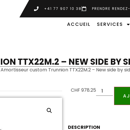
+41 77 907 10 38
PRENDRE RENDEZ
ACCUEIL
SERVICES
N TTX22M.2 – NEW SIDE BY S
 Amortisseur custom Trunnion TTX22M.2 – New side by si
CHF
978.25
AJ
DESCRIPTION