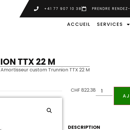
+41 77 907 10 38
PRENDRE RENDEZ
ACCUEIL
SERVICES
ON TTX 22 M
 Amortisseur custom Trunnion TTX 22 M
CHF
822.38
AJ
DESCRIPTION