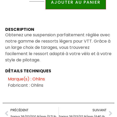
AJOUTER AU PANIER
DESCRIPTION
Obtenez une suspension parfaitement réglée avec
notre gamme de ressorts légers pour VTT. Grâce à
un large choix de tarages, vous trouverez
facilement le ressort adapté à votre vélo et à votre
style de pilotage.
DÉTAILS TECHNIQUES
Marque(s) : Ohlins
Fabricant : Ohlins
PRÉCÉDENT
SUIVANT
Spring 36/113/100 N/mm (571 lb/in)/57 mm
Spring 36/113/112 N/mm (640 lb/in)/57 mm