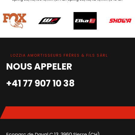
LOZZIA AMORTISSEURS FRÈRES & FILS SÀRL
NOUS APPELER
+41 77 907 10 38
Ecoparc de Daval C 13, 3960 Sierre (CH)