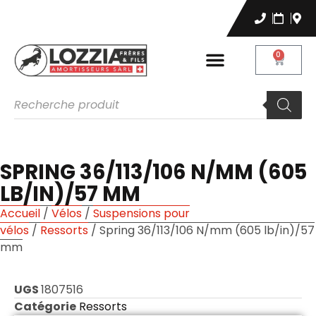
0
SPRING 36/113/106 N/MM (605
LB/IN)/57 MM
Accueil
/
Vélos
/
Suspensions pour
vélos
/
Ressorts
/ Spring 36/113/106 N/mm (605 lb/in)/57
mm
UGS
1807516
Catégorie
Ressorts