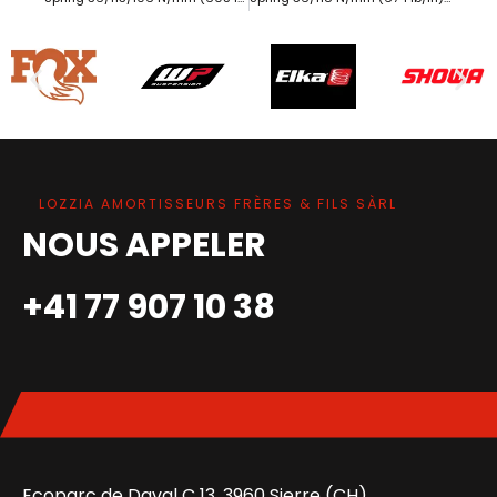
LOZZIA AMORTISSEURS FRÈRES & FILS SÀRL
NOUS APPELER
+41 77 907 10 38
Ecoparc de Daval C 13, 3960 Sierre (CH)