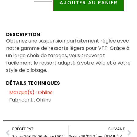
AJOUTER AU PANIER
DESCRIPTION
Obtenez une suspension parfaitement réglée avec
notre gamme de ressorts légers pour VTT. Grâce à
un large choix de tarages, vous trouverez
facilement le ressort adapté à votre vélo et à votre
style de pilotage.
DÉTAILS TECHNIQUES
Marque(s) : Ohlins
Fabricant : Ohlins
PRÉCÉDENT
SUIVANT
Spring 36/113/106 N/mm (605 lb/in)/57 mm
Spring 36/118 N/mm (674 lb/in)/57 mm