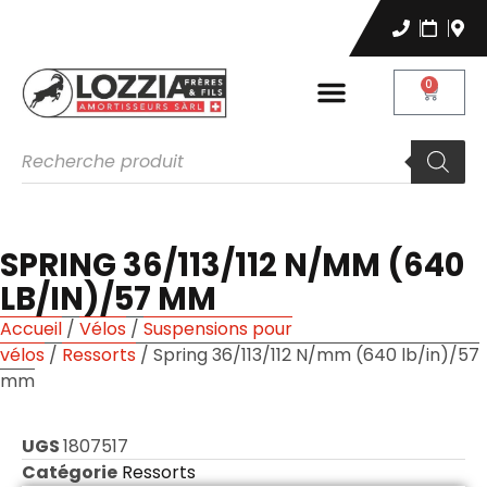
0
SPRING 36/113/112 N/MM (640
LB/IN)/57 MM
Accueil
/
Vélos
/
Suspensions pour
vélos
/
Ressorts
/ Spring 36/113/112 N/mm (640 lb/in)/57
mm
UGS
1807517
Catégorie
Ressorts