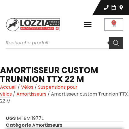
0
AMORTISSEUR CUSTOM
TRUNNION TTX 22 M
Accueil
/
Vélos
/
Suspensions pour
vélos
/
Amortisseurs
/ Amortisseur custom Trunnion TTX
22 M
UGS
MTBM 1977L
Catégorie
Amortisseurs